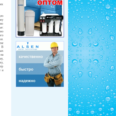
гих
тую
ему
жно
ые:
-во
ого
ки.
ене
. В
ных
 на
ay,
xy,
ьтр
е и