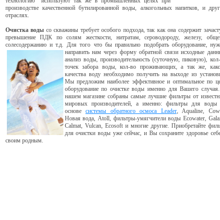
технологию используют так же в промышленных целях при
производстве качественной бутилированной воды, алкогольных напитков, и дру
отраслях.
Очистка воды
со скважины требует особого подхода, так как она содержит зачас
превышение ПДК по солям жесткости, нитратам, сероводороду, железу, общ
солесодержанию и т.д. Для того что бы правильно подобрать оборудование, ну
направить нам через форму
обратной связи исходные данн
анализ воды, производительность (суточную, пиковую), кол
точек забора воды, кол-во проживающих, а так же, как
качества воду необходимо получить на выходе из установ
Мы предложим наиболее эффективное и оптимальное по ц
оборудование по очистке воды именно для Вашего случая
нашем магазине собраны самые лучшие фильтры от извест
мировых производителей, а именно: фильтры для воды
основе
системы обратного осмоса Leader
, Aqualine, Cow
Новая вода, Atoll, фильтры-умягчители воды Ecowater, Gala
Calmat, Vulcan, Ecosoft и многие другие. Приобретайте фил
для очистки воды уже сейчас, и Вы сохраните здоровье себ
своим родным.