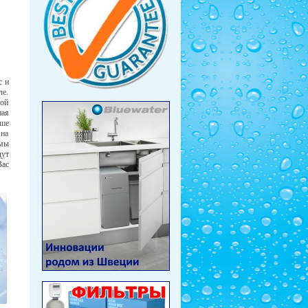
с и
ле.
дой
ная
аше
на
мы
ут
Вас