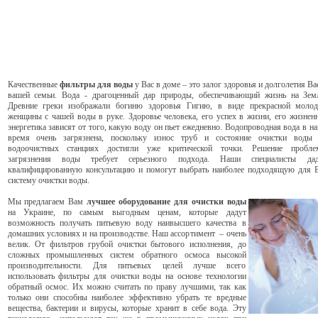
Качественные
фильтры для воды
у Вас в доме – это залог здоровья и долголетия Ва
вашей семьи. Вода - драгоценный дар природы, обеспечивающий жизнь на Зем
Древние греки изображали богиню здоровья Гигию, в виде прекрасной моло
женщины с чашей воды в руке. Здоровье человека, его успех в жизни, его жизнен
энергетика зависят от того, какую воду он пьет ежедневно. Водопроводная вода в н
время очень загрязнена, поскольку износ труб и состояние очистки воды 
водоочистных станциях достигли уже критической точки. Решение пробле
загрязнения воды требует серьезного подхода. Наши специалисты дад
квалифицированную консультацию и помогут выбрать наиболее подходящую для 
систему очистки воды.
Мы предлагаем Вам
лучшее оборудование для очистки
воды
на Украине, по самым выгодным ценам, которые дадут
возможность получать питьевую воду наивысшего качества в
домашних условиях и на производстве. Наш ассортимент – очень
велик. От фильтров грубой очистки бытового исполнения, до
сложных промышленных систем обратного осмоса высокой
производительности. Для питьевых целей лучше всего
использовать фильтры для очистки воды на основе технологии
обратный осмос. Их можно считать по праву лучшими, так как
только они способны наиболее эффективно убрать те вредные
вещества, бактерии и вирусы, которые хранит в себе вода. Эту