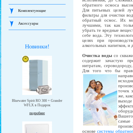
исполнения, до сложны
обратного осмоса высок
Для питьевых целей лу
Комплектующие
фильтры для очистки во
обратный осмос. Их м
Аксессуары
лучшими, так как толь
убрать те вредные вещест
себе вода. Эту техноло
целях при производств
Новинки!
алкогольных напитков, и 
Очистка воды
со скважи
содержит зачастую п
нитратам, сероводороду
Для того что бы прав
напра
исхо
произво
точек 
же, как
Bluewater Spirit RO 300 + Grander
выходе
WFLX в Подарок
эффек
обору
подробнее
Вашег
самые 
произв
основе
системы обратног