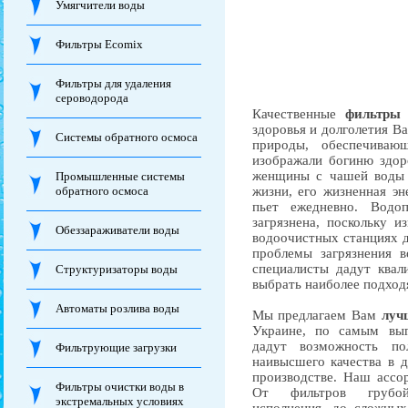
Умягчители воды
Фильтры Ecomix
Фильтры для удаления
сероводорода
Качественные
фильтры
здоровья и долголетия Ва
Системы обратного осмоса
природы, обеспечиваю
изображали богиню здор
женщины с чашей воды в
Промышленные системы
обратного осмоса
жизни, его жизненная эн
пьет ежедневно. Водо
загрязнена, поскольку 
Обеззараживатели воды
водоочистных станциях д
проблемы загрязнения в
специалисты дадут квал
Структуризаторы воды
выбрать наиболее подход
Автоматы розлива воды
Мы предлагаем Вам
луч
Украине, по самым вы
дадут возможность по
Фильтрующие загрузки
наивысшего качества в 
производстве. Наш ассо
Фильтры очистки воды в
От фильтров грубо
экстремальных условиях