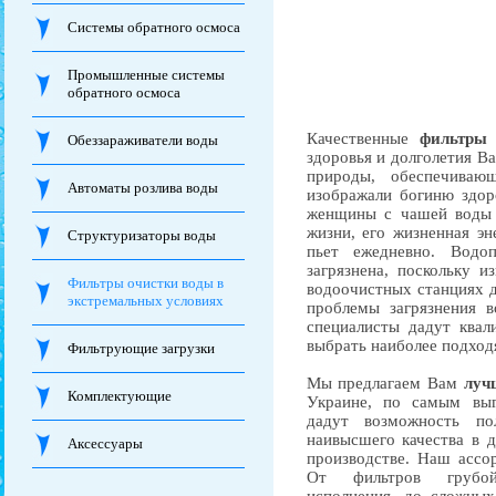
Системы обратного осмоса
Промышленные системы
обратного осмоса
Качественные
фильтры
Обеззараживатели воды
здоровья и долголетия Ва
природы, обеспечиваю
Автоматы розлива воды
изображали богиню здор
женщины с чашей воды в
жизни, его жизненная эн
Структуризаторы воды
пьет ежедневно. Водо
загрязнена, поскольку 
Фильтры очистки воды в
водоочистных станциях д
экстремальных условиях
проблемы загрязнения в
специалисты дадут квал
выбрать наиболее подход
Фильтрующие загрузки
Мы предлагаем Вам
луч
Комплектующие
Украине, по самым вы
дадут возможность по
наивысшего качества в 
Аксессуары
производстве. Наш ассо
От фильтров грубо