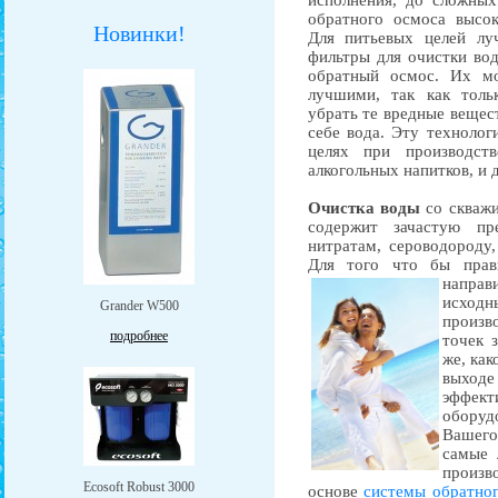
исполнения, до сложны
обратного осмоса высок
Новинки!
Для питьевых целей лу
фильтры для очистки во
обратный осмос. Их м
лучшими, так как толь
убрать те вредные вещест
себе вода. Эту техноло
целях при производств
алкогольных напитков, и 
Очистка воды
со скважи
содержит зачастую п
нитратам, сероводороду
Для того что бы прав
напра
исхо
Grander W500
произво
подробнее
точек 
же, как
выходе
эффек
обору
Вашег
самые 
произв
Ecosoft Robust 3000
основе
системы обратног