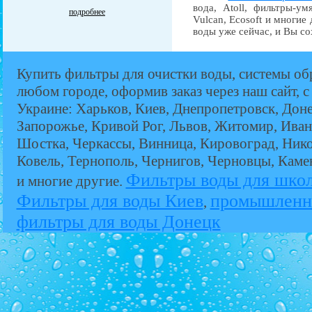
вода, Atoll, фильтры-ум
подробнее
Vulcan, Ecosoft и многие
воды уже сейчас, и Вы со
Купить фильтры для очистки воды, системы об
любом городе, оформив заказ через наш сайт, с
Украине: Харьков, Киев, Днепропетровск, Дон
Запорожье, Кривой Рог, Львов, Житомир, Иван
Шостка, Черкассы, Винница, Кировоград, Никол
Ковель, Тернополь, Чернигов, Черновцы, Кам
Фильтры воды для шко
и многие другие.
Фильтры для воды Киев
промышленн
,
фильтры для воды Донецк