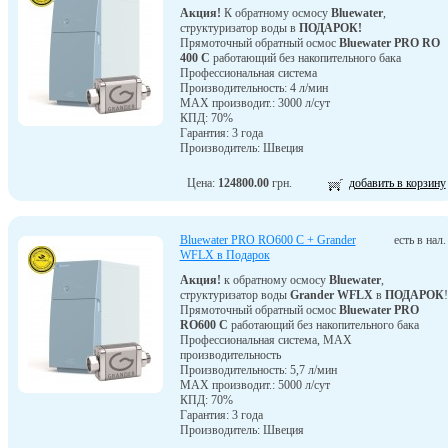
Акция!
К обратному осмосу
Bluewater
,
структуризатор воды в
ПОДАРОК!
Прямоточный обратный осмос
Bluewater PRO RO
400 C
работающий без накопительного бака
Профессиональная система
Производительность: 4 л/мин
MAX производит.: 3000 л/сут
КПД: 70%
Гарантия: 3 года
Производитель: Швеция
Цена:
124800.00
грн.
добавить в корзину
Bluewater PRO RO600 C + Grander
есть в нал.
WFLX в Подарок
Акция!
к обратному осмосу
Bluewater
,
структуризатор воды
Grander WFLX
в
ПОДАРОК
!
Прямоточный обратный осмос
Bluewater PRO
RO600 C
работающий без накопительного бака
Профессиональная система, MAX
производительность
Производительность: 5,7 л/мин
MAX производит.: 5000 л/сут
КПД: 70%
Гарантия: 3 года
Производитель: Швеция