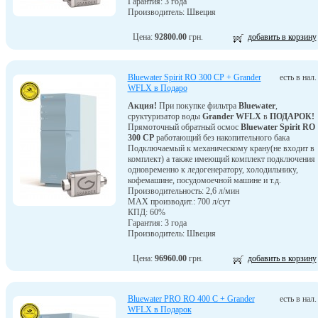
Гарантия: 3 года
Производитель: Швеция
Цена:
92800.00
грн.
добавить в корзину
Bluewater Spirit RO 300 CP + Grander
есть в нал.
WFLX в Подаро
Акция!
При покупке фильтра
Bluewater
,
сруктуризатор воды
Grander WFLX
в
ПОДАРОК!
Прямоточный обратный осмос
Bluewater Spirit RO
300 CP
работающий без накопительного бака
Подключаемый к механическому крану(не входит в
комплект) а также имеющий комплект подключения
одновременно к ледогенератору, холодильнику,
кофемашине, посудомоечной машине и т.д.
Производительность: 2,6 л/мин
MAX производит.: 700 л/сут
КПД: 60%
Гарантия: 3 года
Производитель: Швеция
Цена:
96960.00
грн.
добавить в корзину
Bluewater PRO RO 400 C + Grander
есть в нал.
WFLX в Подарок