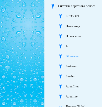
Системы обратного осмоса
ECOSOFT
Наша вода
Новая вода
Atoll
Bluewater
Puricom
Leader
Aquafilter
Aqualine
Topway Global