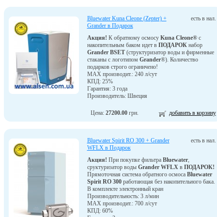
Bluewater Kuna Cleone (Zepter) +
есть в нал.
Grander в Подарок
Акция!
К обратному осмосу
Kuna Cleone®
с
накопительным баком идет в
ПОДАРОК
набор
Grander BSET
(структуризатор воды и фирменные
стаканы с логотипом
Grander
®). Количество
подарков строго ограничено!
MAX производит.: 240 л/сут
КПД: 25%
Гарантия: 3 года
Производитель: Швеция
Цена:
27200.00
грн.
добавить в корзину
Bluewater Spirit RO 300 + Grander
есть в нал.
WFLX в Подарок
Акция!
При покупке фильтра
Bluewater
,
сруктуризатор воды
Grander WFLX
в
ПОДАРОК!
Прямоточная система обратного осмоса
Bluewater
Spirit RO 300
работающая без накопительного бака.
В комплекте электронный кран
Производительность: 3 л/мин
MAX производит.: 700 л/сут
КПД: 60%