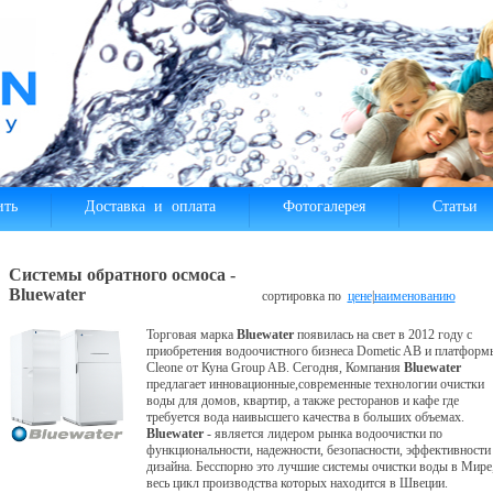
ить
Доставка и оплата
Фотогалерея
Статьи
Системы обратного осмоса -
Bluewater
сортировка по
цене
|
наименованию
Торговая марка
Bluewater
появилась на свет в 2012 году с
приобретения водоочистного бизнеса Dometic AB и платформ
Cleone от Куна Group AB. Сегодня, Компания
Bluewater
предлагает инновационные,современные технологии очистки
воды для домов, квартир, а также ресторанов и кафе где
требуется вода наивысшего качества в больших объемах.
Bluewater
- является лидером рынка водоочистки по
функциональности, надежности, безопасности, эффективности
дизайна. Бесспорно это лучшие системы очистки воды в Мире
весь цикл производства которых находится в Швеции.