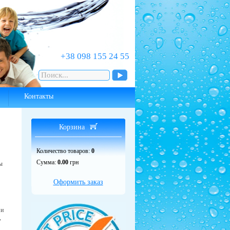
‎+38 098 155 24 55
Контакты
Корзина
Количество товаров:
0
Сумма:
0.00
грн
ы
Оформить заказ
 и
,