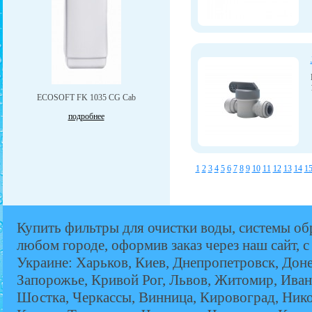
ECOSOFT FK 1035 CG Cab
подробнее
1
2
3
4
5
6
7
8
9
10
11
12
13
14
1
Купить фильтры для очистки воды, системы об
любом городе, оформив заказ через наш сайт, с
Украине: Харьков, Киев, Днепропетровск, Дон
Запорожье, Кривой Рог, Львов, Житомир, Иван
Шостка, Черкассы, Винница, Кировоград, Никол