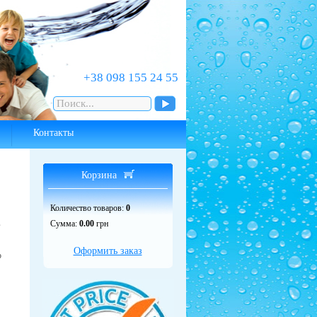
‎+38 098 155 24 55
Контакты
Корзина
Количество товаров:
0
в
Сумма:
0.00
грн
Оформить заказ
о