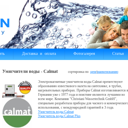
ить
Доставка и оплата
Фотогалерея
Статьи
Умягчители воды - Calmat
сортировка по
цене
|
наименованию
Электромагнитные умягчители воды Calmat препятствуют
образованию известкового налета на сантехнике, в трубах,
нагревательных приборах. Приборы Calmat изготавливаются 
Германии уже с 1977 года и поистине являются лучшими во
всем мире. Компания "Christiani Wassertechnik GmbH",
специально разработала приборы для часного и коммерческог
использования, с международной гарантией в 3 года.
Умягчитель воды Calmat
Умягчитель воды Calmat Plus