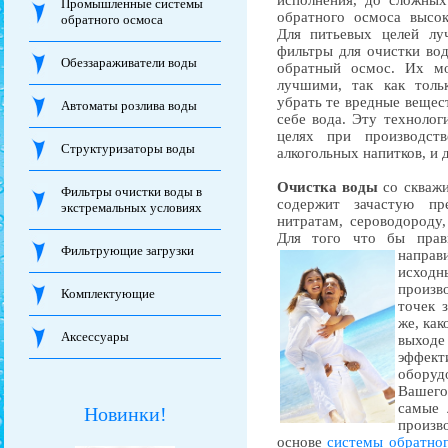
исполнения, до сложны
Промышленные системы
обратного осмоса высок
обратного осмоса
Для питьевых целей лу
фильтры для очистки во
Обеззараживатели воды
обратный осмос. Их м
лучшими, так как толь
убрать те вредные вещест
Автоматы розлива воды
себе вода. Эту техноло
целях при производств
Структуризаторы воды
алкогольных напитков, и 
Очистка воды
со скважи
Фильтры очистки воды в
содержит зачастую п
экстремальных условиях
нитратам, сероводороду
Для того что бы прав
Фильтрующие загрузки
напра
исхо
произво
Комплектующие
точек 
же, как
Аксессуары
выходе
эффек
обору
Вашег
самые 
Новинки!
произв
основе
системы обратног