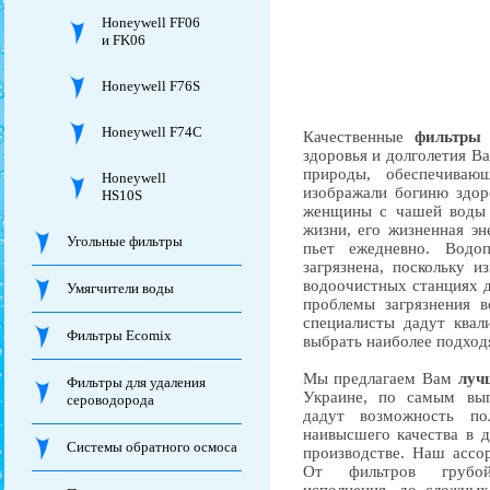
Honeywell FF06
и FK06
Honeywell F76S
Honeywell F74C
Качественные
фильтры
здоровья и долголетия Ва
природы, обеспечиваю
Honeywell
изображали богиню здор
HS10S
женщины с чашей воды в
жизни, его жизненная эн
Угольные фильтры
пьет ежедневно. Водо
загрязнена, поскольку 
водоочистных станциях д
Умягчители воды
проблемы загрязнения в
специалисты дадут квал
Фильтры Ecomix
выбрать наиболее подход
Мы предлагаем Вам
луч
Фильтры для удаления
Украине, по самым вы
сероводорода
дадут возможность по
наивысшего качества в 
Системы обратного осмоса
производстве. Наш ассо
От фильтров грубо