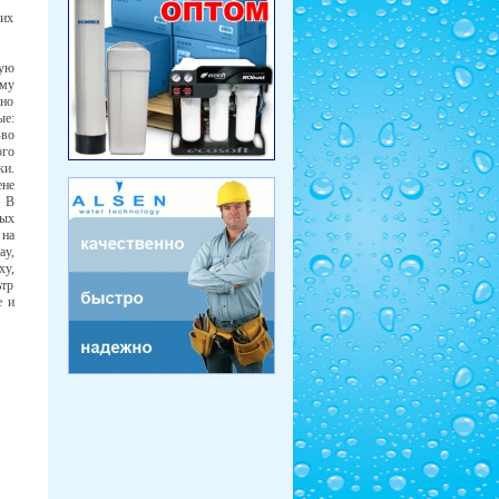
гих
тую
ему
жно
ые:
-во
ого
ки.
ене
. В
ных
 на
ay,
xy,
ьтр
е и