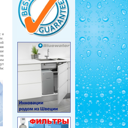
с и
ле.
дой
ная
аше
на
мы
ут
Вас