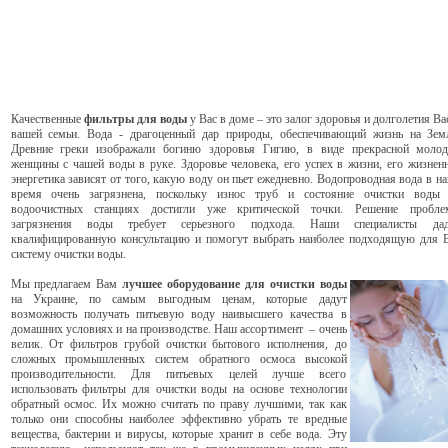
Качественные
фильтры для воды
у Вас в доме – это залог здоровья и долголетия Ва
вашей семьи. Вода - драгоценный дар природы, обеспечивающий жизнь на Зем
Древние греки изображали богиню здоровья Гигию, в виде прекрасной моло
женщины с чашей воды в руке. Здоровье человека, его успех в жизни, его жизнен
энергетика зависят от того, какую воду он пьет ежедневно. Водопроводная вода в н
время очень загрязнена, поскольку износ труб и состояние очистки воды 
водоочистных станциях достигли уже критической точки. Решение пробле
загрязнения воды требует серьезного подхода. Наши специалисты дад
квалифицированную консультацию и помогут выбрать наиболее подходящую для 
систему очистки воды.
Мы предлагаем Вам
лучшее оборудование для очистки
воды
на Украине, по самым выгодным ценам, которые дадут
возможность получать питьевую воду наивысшего качества в
домашних условиях и на производстве. Наш ассортимент – очень
велик. От фильтров грубой очистки бытового исполнения, до
сложных промышленных систем обратного осмоса высокой
производительности. Для питьевых целей лучше всего
использовать фильтры для очистки воды на основе технологии
обратный осмос. Их можно считать по праву лучшими, так как
только они способны наиболее эффективно убрать те вредные
вещества, бактерии и вирусы, которые хранит в себе вода. Эту