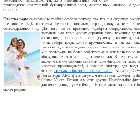
технологию используют так же в промышленных целях при
производстве качественной бутилированной воды, алкогольных напитков, и дру
отраслях.
Очистка воды
со скважины требует особого подхода, так как она содержит зачас
превышение ПДК по солям жесткости, нитратам, сероводороду, железу, общ
солесодержанию и т.д. Для того что бы правильно подобрать оборудование, ну
направить нам через форму
обратной связи исходные данн
анализ воды, производительность (суточную, пиковую), кол
точек забора воды, кол-во проживающих, а так же, как
качества воду необходимо получить на выходе из установ
Мы предложим наиболее эффективное и оптимальное по ц
оборудование по очистке воды именно для Вашего случая
нашем магазине собраны самые лучшие фильтры от извест
мировых производителей, а именно: фильтры для воды
основе
системы обратного осмоса Leader
, Aqualine, Cow
Новая вода, Atoll, фильтры-умягчители воды Ecowater, Gala
Calmat, Vulcan, Ecosoft и многие другие. Приобретайте фил
для очистки воды уже сейчас, и Вы сохраните здоровье себ
своим родным.