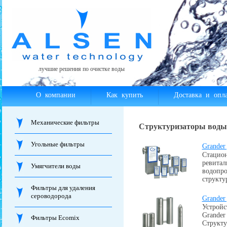
лучшие решения по очистке воды
О компании
Как купить
Доставка и опла
Механические фильтры
Структуризаторы воды
Угольные фильтры
Grander
Стацион
ревитал
Умягчители воды
водопро
структу
Фильтры для удаления
сероводорода
Grander
Устройс
Grander
Фильтры Ecomix
Структу