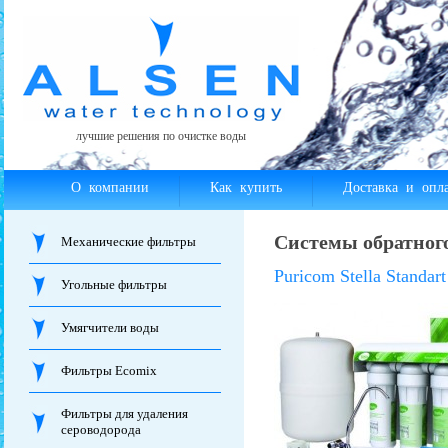
лучшие решения по очистке воды
О компании
Как купить
Доставка и опла
Системы обратного
Механические фильтры
Puricom Stella Standar
Угольные фильтры
Умягчители воды
Фильтры Ecomix
Фильтры для удаления
сероводорода