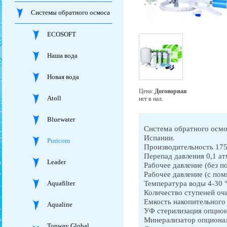
Системы обратного осмоса
ECOSOFT
Наша вода
Новая вода
Цена:
Договорная
Atoll
нет в нал.
Bluewater
Система обратного осмос
Испании.
Puricom
Производительность 175
Перепад давления 0,1 ат
Leader
Рабочее давление (без п
Рабочее давление (с пом
Температура воды 4-30 
Aquafilter
Количество ступеней очи
Емкость накопительного 
Aqualine
УФ стерилизация опцио
Минерализатор опциона
Topway Global