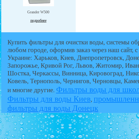
Grander W500
подробнее
Купить фильтры для очистки воды, системы об
любом городе, оформив заказ через наш сайт, с
Украине: Харьков, Киев, Днепропетровск, Дон
Запорожье, Кривой Рог, Львов, Житомир, Иван
Шостка, Черкассы, Винница, Кировоград, Никол
Ковель, Тернополь, Чернигов, Черновцы, Кам
Фильтры воды для шко
и многие другие.
Фильтры для воды Киев
промышленн
,
фильтры для воды Донецк