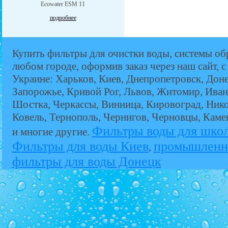
Ecowater ESM 11
подробнее
Купить фильтры для очистки воды, системы об
любом городе, оформив заказ через наш сайт, с
Украине: Харьков, Киев, Днепропетровск, Дон
Запорожье, Кривой Рог, Львов, Житомир, Иван
Шостка, Черкассы, Винница, Кировоград, Никол
Ковель, Тернополь, Чернигов, Черновцы, Кам
Фильтры воды для шко
и многие другие.
Фильтры для воды Киев
промышленн
,
фильтры для воды Донецк