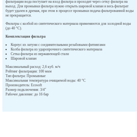
фильтрации вода поступает на вход фильтра и проходит через сетку фильтра на
выход. Для промывки фильтра нужно открыть шаровой клапан и весь фильтрат
будет удален в дренаж, при этом в процессе промывки подача фильтрованной воды
не прекращается.
Фильтры с колбой из синтетического материала применяются для холодной воды
(до 40 °С).
Комплектация фильтра
Корпус из латуни с соединительными резьбовыми фитингами
Колба фильтра из ударопрочного синтетического материала
Сетка фильтра из нержавеющей стали
Шаровой клапан
Максимальный расход: 2,6 куб. м/ч
Рейтинг фильтрации: 100 мкм
Тип фильтра: Промывные
Максимальная температура очищаемой воды: 40 °С
Производитель: Ecosoft
Размер подключения: 3/4″
Рабочее давление: до 16 бар