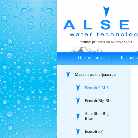
лучшие решения по очистке воды
О компании
Как куп
Механические фильтры
Ecosoft F-M-S
Ecosoft Big Blue
Aquafilter Big
Blue
Ecosoft FP