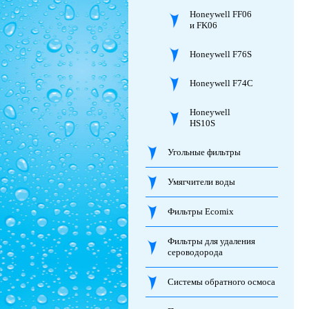
Honeywell FF06
и FK06
Honeywell F76S
Honeywell F74C
Honeywell
HS10S
Угольные фильтры
Умягчители воды
Фильтры Ecomix
Фильтры для удаления
сероводорода
Системы обратного осмоса