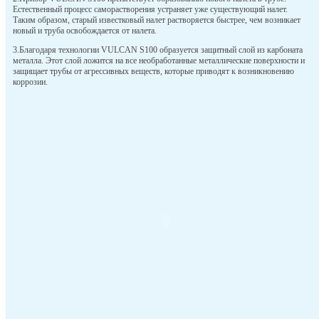
Естественный процесс саморастворения устраняет уже существующий налет.
Таким образом, старый известковый налет растворяется быстрее, чем возникает
новый и труба освобождается от налета.
3.Благодаря технологии VULCAN S100 образуется защитный слой из карбоната
металла. Этот слой ложится на все необработанные металлические поверхности и
защищает трубы от агрессивных веществ, которые приводят к возникновению
коррозии.