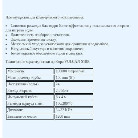
Преимущества для коммерческого использования:
Снижение расходов благодаря более эффективному использованию энергии
для нагрева воды.
Долговечность приборов и установок.
Экономия времени на чистку.
Менее емкий уход за установками для орошения и водозабора.
Натуральный вкус еды и напитков сохраняется.
Более надежное обеспечение водой в санузлах.
Технические характеристики прибора VULCAN S100:
Мощность:
100000 литров/час
Макс. диаметр трубы:
150 mm (6")
Напряжение (вольт)
24
Расход энергии:
2,5 Ватт
Импульсный кабель
6 x 4 м
Размеры корпуса в мм:
160/200/40
Диапазон:
3 –32 KHz
Занимаемое место:
1200 mm