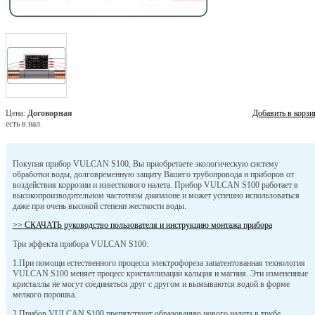
Цена:
Договорная
Добавить в корзи
есть в нал.
Покупая прибор VULCAN S100, Вы приобретаете экологическую систему
обработки воды, долговременную защиту Вашего трубопровода и приборов от
воздействия коррозии и известкового налета. Прибор VULCAN S100 работает в
высокопроизводительном частотном диапазоне и может успешно использоваться
даже при очень высокой степени жесткости воды.
>> СКАЧАТЬ руководство пользователя и инструкцию монтажа прибора
Три эффекта прибора VULCAN S100:
1.При помощи естественного процесса электрофореза запатентованная технология
VULCAN S100 меняет процесс кристаллизации кальция и магния. Эти измененные
кристаллы не могут соединяться друг с другом и вымываются водой в форме
мелкого порошка.
2.Прибор VULCAN S100 препятствует образованию нового налета в трубе.