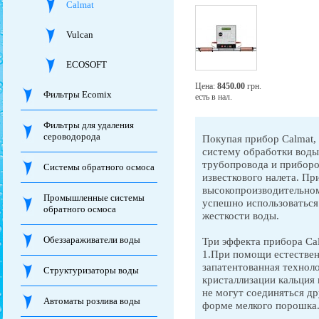
Calmat
Vulcan
ECOSOFT
Цена:
8450.00
грн.
Фильтры Ecomix
есть в нал.
Фильтры для удаления
сероводорода
Покупая прибор Calmat,
систему обработки вод
трубопровода и приборо
Системы обратного осмоса
известкового налета. Пр
высокопроизводительном
Промышленные системы
успешно использоваться
обратного осмоса
жесткости воды.
Обеззараживатели воды
Три эффекта прибора Cal
1.При помощи естествен
запатентованная техноло
Структуризаторы воды
кристаллизации кальция
не могут соединяться др
Автоматы розлива воды
форме мелкого порошка