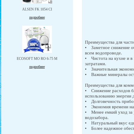
ALSEN FK 1054 CI
подробнее
Преимущества для частн
• Заметное снижение об
всем водопроводе.
• Чистота на кухне и в
ЕCOSOFT MO RO 6-75 M
затратами.
подробнее
• Значительная экономи
• Важные минералы ост
Преимущества для комме
• Снижение расходов б
использованию энергии д
• Долговечность прибор
• Экономия времени на 
• Менее емкий уход за 
водозабора.
• Натуральный вкус еды
• Более надежное обесп