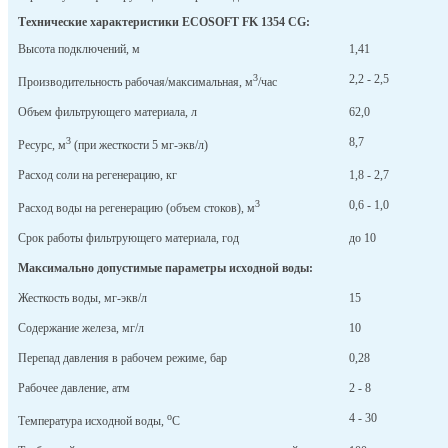
Технические характеристики ECOSOFT FK 1354 CG:
Высота подключений, м
1,41
3
2,2 - 2,5
Производительность рабочая/максимальная, м
/час
Объем фильтрующего материала, л
62,0
3
8,7
Ресурс, м
(при жесткости 5 мг-экв/л)
Расход соли на регенерацию, кг
1,8 - 2,7
3
0,6 - 1,0
Расход воды на регенерацию (объем стоков), м
Срок работы фильтрующего материала, год
до 10
Максимально допустимые параметры исходной воды:
Жесткость воды, мг-экв/л
15
Содержание железа, мг/л
10
Перепад давления в рабочем режиме, бар
0,28
Рабочее давление, атм
2 - 8
о
4 - 30
Температура исходной воды,
С