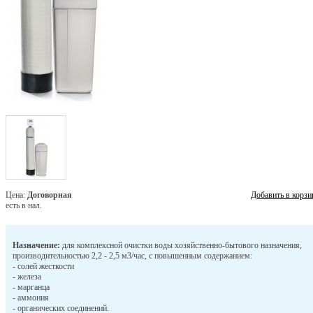
Цена:
Договорная
Добавить в корзи
есть в нал.
Назначение:
для комплексной очистки воды хозяйственно-бытового назначения,
производительностью 2,2 - 2,5 м3/час, с повышенным содержанием:
- солей жесткости
- железа
- марганца
- аммония
- органических соединений.