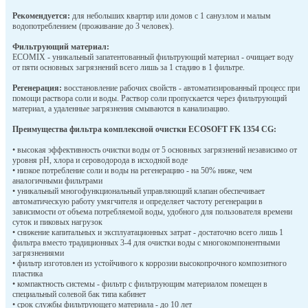
Рекомендуется:
для небольших квартир или домов с 1 санузлом и малым
водопотреблением (проживание до 3 человек).
Фильтрующий материал:
ECOMIX - уникальный запатентованный фильтрующий материал - очищает воду
от пяти основных загрязнений всего лишь за 1 стадию в 1 фильтре.
Регенерация:
восстановление рабочих свойств - автоматизированный процесс при
помощи раствора соли и воды. Раствор соли пропускается через фильтрующий
материал, а удаленные загрязнения смываются в канализацию.
Преимущества фильтра комплексной очистки ECOSOFT FK 1354 CG:
• высокая эффективность очистки воды от 5 основных загрязнений независимо от
уровня рН, хлора и сероводорода в исходной воде
• низкое потребление соли и воды на регенерацию - на 50% ниже, чем
аналогичными фильтрами
• уникальный многофункциональный управляющий клапан обеспечивает
автоматическую работу умягчителя и определяет частоту регенерации в
зависимости от объема потребляемой воды, удобного для пользователя времени
суток и пиковых нагрузок
• снижение капитальных и эксплуатационных затрат - достаточно всего лишь 1
фильтра вместо традиционных 3-4 для очистки воды с многокомпонентными
загрязнениями
• фильтр изготовлен из устойчивого к коррозии высокопрочного композитного
пластика
• компактность системы - фильтр с фильтрующим материалом помещен в
специальный солевой бак типа кабинет
• срок службы фильтрующего материала - до 10 лет